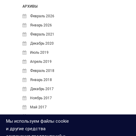
Апрель 2017
АРХИВЫ
Июнь 2016
Февраль 2026
Май 2016
Январь 2026
Февраль 2021
СВЕЖИЕ ЗАПИСИ
Декабрь 2020
Добавляем letsencrypt
Июль 2019
сертификат в ISPmanager 5
вручную
Апрель 2019
Умный поиск для интернет-
Февраль 2018
магазина на WordPress и
Январь 2018
WooCommerce: как увеличить
продажи
Декабрь 2017
Умный поиск для OpenCart:
Ноябрь 2017
Как исправить опечатки и
Май 2017
увеличить продажи интернет-
магазина
Апрель 2017
Мы используем файлы cookie
Умный поиск для Bitrix: Как
Июнь 2016
и другие средства
увеличить конверсию
Май 2016