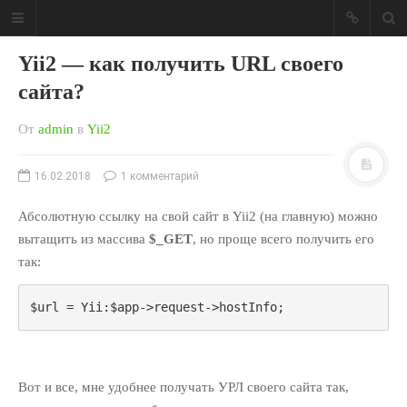
CodeMarks
Yii2 — как получить URL своего
Сборник заметок для
сайта?
разработчиков.
От
admin
в
Yii2
Сборник заметок для
разработчиков.
16.02.2018
1 комментарий
Абсолютную ссылку на свой сайт в Yii2 (на главную) можно
При помощи
умного поиска
вытащить из массива
$_GET
, но проще всего получить его
для интернет магазина
, Вы
так:
сможете повысить
конверсию на 30-50 %!
$url = Yii:$app->request->hostInfo;
PromoSearch.RU
Вот и все, мне удобнее получать УРЛ своего сайта так,