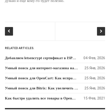
думаю и еще кому-то будет полезно.
РУБРИКИ
Git
JavaScript
LAMP
Linux
RELATED ARTICLES.
MODx
04 Фев, 2026
Добавляем letsencrypt сертификат в ISPmanager 5 вручную
OpenCart
PHP
25 Янв, 2026
Умный поиск для интернет-магазина на WordPress и WooCommerce: как увеличить продажи
SQL
25 Янв, 2026
Умный поиск для OpenCart: Как исправить опечатки и увеличить продажи интернет-магазина
WIn
25 Янв, 2026
Yii1
Умный поиск для Bitrix: Как увеличить конверсию интернет-магазина и перестать терять клиентов из-за опечаток
Yii2
15 Фев, 2021
Как быстро удалить все товары в OpenCart? — РЕШЕНИЕ
Контекстная Реклама И
Тизеры