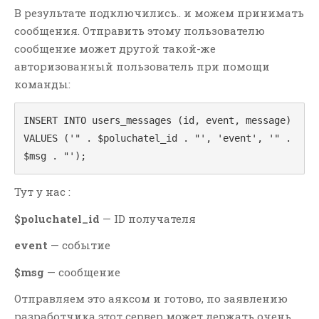
интернет-магазина и
В результате подключились.. и можем принимать
перестать терять клиентов из-
сообщения. Отправить этому пользователю
за опечаток
сообщение может другой такой-же
Как быстро удалить все
авторизованный пользователь при помощи
товары в OpenCart? —
РЕШЕНИЕ
команды:
СВЕЖИЕ КОММЕНТАРИИ
INSERT INTO users_messages (id, event, message)
VALUES ('" . $poluchatel_id . "', 'event', '" . 
Виталий
к записи
Yii2 rules —
не работает message при
$msg . "');
использовании правила
integer in range, min и max
Тут у нас :
Alex
к записи
Yii2 — как
$poluchatel_id
— ID получателя
получить URL своего сайта?
Николай
к записи
Svchost.exe
event
— событие
и trustedinstaller.exe грузит
оперативную память windows
$msg
— сообщение
7 — РЕШЕНО!
Отправляем это аяксом и готово, по заявлению
Дмитрий
к записи
Yii2 — RBAC
разработчика этот сервер может держать очень
— You should configure