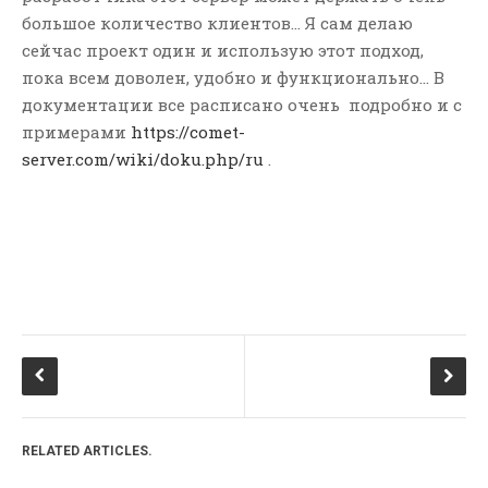
«authManager» component to
большое количество клиентов… Я сам делаю
use database before executing
сейчас проект один и использую этот подход,
this migration.
пока всем доволен, удобно и функционально… В
Бесплатный модуль ocstore
документации все расписано очень подробно и с
для вывода категорий и
примерами
https://comet-
подкатегорий
к записи
server.com/wiki/doku.php/ru
.
Модуль вывода категорий и
под категорий товаров на
главной в Opencart 2x
МЕТА
Войти
Лента записей
Лента комментариев
WordPress.org
RELATED ARTICLES.