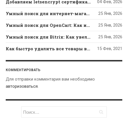
Добавляем letsencrypt сертификат в ISPmanager 5 вручную
04 Фев, 2026
Умный поиск для интернет-магазина на WordPress и WooCommerce: как увеличить продажи
25 Янв, 2026
Умный поиск для OpenCart: Как исправить опечатки и увеличить продажи интернет-магазина
25 Янв, 2026
Умный поиск для Bitrix: Как увеличить конверсию интернет-магазина и перестать терять клиентов из-за опечаток
25 Янв, 2026
Как быстро удалить все товары в OpenCart? — РЕШЕНИЕ
15 Фев, 2021
КОММЕНТИРОВАТЬ
Для отправки комментария вам необходимо
авторизоваться
.