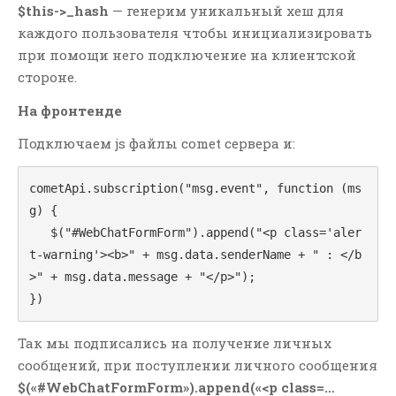
$this->_hash
— генерим уникальный хеш для
Мысли И Идеи
каждого пользователя чтобы инициализировать
Умный Поиск
при помощи него подключение на клиентской
стороне.
АРХИВЫ
На фронтенде
Февраль 2026
Подключаем js файлы comet сервера и:
Январь 2026
Февраль 2021
cometApi.subscription("msg.event", function (ms
Декабрь 2020
g) {

Июль 2019
   $("#WebChatFormForm").append("<p class='aler
Апрель 2019
t-warning'><b>" + msg.data.senderName + " : </b
>" + msg.data.message + "</p>");

Февраль 2018
})
Январь 2018
Декабрь 2017
Так мы подписались на получение личных
Ноябрь 2017
сообщений, при поступлении личного сообщения
Май 2017
$(«#WebChatFormForm»).append(«<p class=…