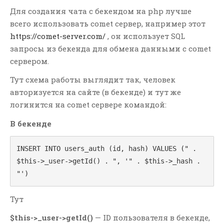
Для создания чата с бекендом на php лучше
всего использовать comet сервер, например этот
РУБРИКИ
https://comet-server.com/
, он использует SQL
Git
запросы из бекенда для обмена данными с comet
JavaScript
сервером.
LAMP
Тут схема работы выглядит так, человек
Linux
авторизуется на сайте (в бекенде) и тут же
логинится на comet сервере командой:
MODx
OpenCart
В бекенде
PHP
INSERT INTO users_auth (id, hash) VALUES (" . 
SQL
$this->_user->getId() . ", '" . $this->_hash . 
WIn
"')
Yii1
Yii2
Тут
Контекстная Реклама И
$this->_user->getId()
— ID пользователя в бекенде,
Тизеры