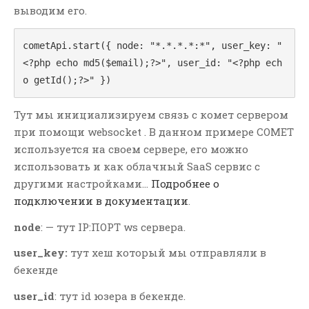
выводим его.
Апрель 2017
Июнь 2016
cometApi.start({ node: "*.*.*.*:*", user_key: "
Май 2016
<?php echo md5($email);?>", user_id: "<?php ech
o getId();?>" })
СВЕЖИЕ ЗАПИСИ
Добавляем letsencrypt
Тут мы инициализируем связь с комет сервером
сертификат в ISPmanager 5
при помощи websocket . В данном примере COMET
вручную
используется на своем сервере, его можно
Умный поиск для интернет-
использовать и как облачный SaaS сервис с
магазина на WordPress и
другими настройками…
Подробнее о
WooCommerce: как увеличить
подключении в документации
.
продажи
Умный поиск для OpenCart:
node
: — тут IP:ПОРТ ws сервера.
Как исправить опечатки и
увеличить продажи интернет-
user_key:
тут хеш который мы отправляли в
магазина
бекенде
Умный поиск для Bitrix: Как
user_id
: тут id юзера в бекенде.
увеличить конверсию