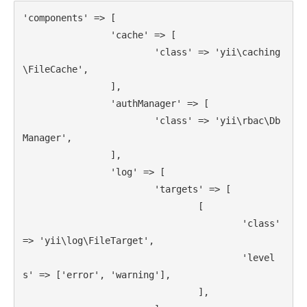
Мысли И Идеи
'components' => [

Умный Поиск
		'cache' => [

			'class' => 'yii\caching
\FileCache',

АРХИВЫ
		],

Февраль 2026
		'authManager' => [

Январь 2026
			'class' => 'yii\rbac\Db
Февраль 2021
Manager',

Декабрь 2020
		],

		'log' => [

Июль 2019
			'targets' => [

Апрель 2019
				[

Февраль 2018
					'class' 
Январь 2018
=> 'yii\log\FileTarget',

Декабрь 2017
					'level
s' => ['error', 'warning'],

Ноябрь 2017
				],

Май 2017