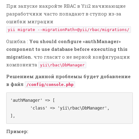
При запуске накройте RBAC в Yii2 начинающие
разработчики часто попадают в ступор из-за
РУБРИКИ
ошибки миграции
Git
yii migrate --migrationPath=@yii/rbac/migrations/
JavaScript
Ошибка :
You should configure «authManager»
LAMP
component to use database before executing this
Linux
migration.
что гласит о не верной конфигурации
компонента
MODx
yii\rbac\DbManager
OpenCart
Решением данной проблемы будет добавление
PHP
в файл
/config/console.php
SQL
'authManager' => [

WIn
	'class' => 'yii\rbac\DbManager',

Yii1
],
Yii2
Контекстная Реклама И
Пример:
Тизеры