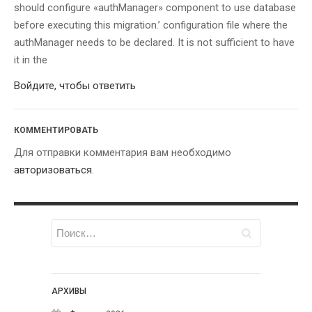
интернет-магазина и
should configure «authManager» component to use database
перестать терять клиентов из-
before executing this migration.’ configuration file where the
за опечаток
authManager needs to be declared. It is not sufficient to have
Как быстро удалить все
it in the
товары в OpenCart? —
РЕШЕНИЕ
Войдите, чтобы ответить
СВЕЖИЕ КОММЕНТАРИИ
КОММЕНТИРОВАТЬ
Виталий
к записи
Yii2 rules —
не работает message при
Для отправки комментария вам необходимо
использовании правила
авторизоваться
.
integer in range, min и max
Alex
к записи
Yii2 — как
получить URL своего сайта?
Николай
к записи
Svchost.exe
и trustedinstaller.exe грузит
оперативную память windows
7 — РЕШЕНО!
АРХИВЫ
Дмитрий
к записи
Yii2 — RBAC
— You should configure