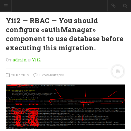
CodeMarks
Yii2 — RBAC — You should
Сборник заметок для
configure «authManager»
разработчиков.
component to use database before
Сборник заметок для
executing this migration.
разработчиков.
От
admin
в
Yii2
При помощи
умного поиска
20.07.2019
1 комментарий
для интернет магазина
, Вы
сможете повысить
конверсию на 30-50 %!
PromoSearch.RU