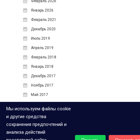
Февраль 2026
«authManager» component to
Январь 2026
use database before executing
this migration.
Февраль 2021
Бесплатный модуль ocstore
Декабрь 2020
для вывода категорий и
Июль 2019
подкатегорий
к записи
Модуль вывода категорий и
Апрель 2019
под категорий товаров на
Февраль 2018
главной в Opencart 2x
Январь 2018
МЕТА
Декабрь 2017
Войти
Ноябрь 2017
Лента записей
Май 2017
Лента комментариев
Апрель 2017
Мы используем файлы cookie
WordPress.org
Июнь 2016
и другие средства
Май 2016
сохранения предпочтений и
анализа действий
МЕТА