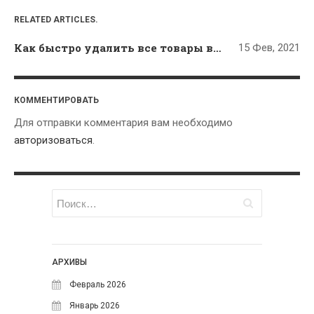
«authManager» component to
RELATED ARTICLES.
use database before executing
this migration.
Как быстро удалить все товары в OpenCart? — РЕШЕНИЕ
15 Фев, 2021
Бесплатный модуль ocstore
для вывода категорий и
подкатегорий
к записи
КОММЕНТИРОВАТЬ
Модуль вывода категорий и
под категорий товаров на
Для отправки комментария вам необходимо
главной в Opencart 2x
авторизоваться
.
МЕТА
Войти
Лента записей
Лента комментариев
WordPress.org
АРХИВЫ
Февраль 2026
Январь 2026