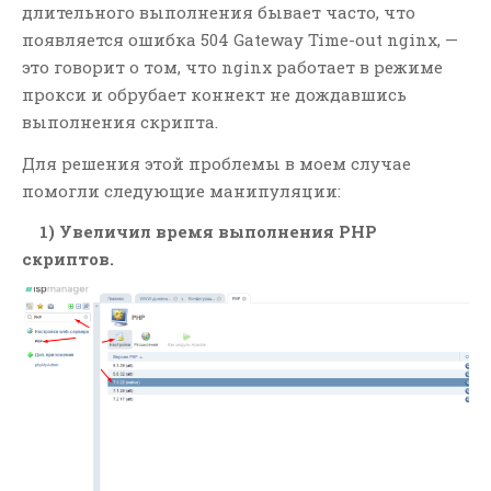
длительного выполнения бывает часто, что
появляется ошибка 504 Gateway Time-out nginx, —
РУБРИКИ
это говорит о том, что nginx работает в режиме
прокси и обрубает коннект не дождавшись
Git
выполнения скрипта.
JavaScript
Для решения этой проблемы в моем случае
LAMP
помогли следующие манипуляции:
Linux
MODx
1) Увеличил время выполнения PHP
скриптов.
OpenCart
PHP
SQL
WIn
Yii1
Yii2
Контекстная Реклама И
Тизеры