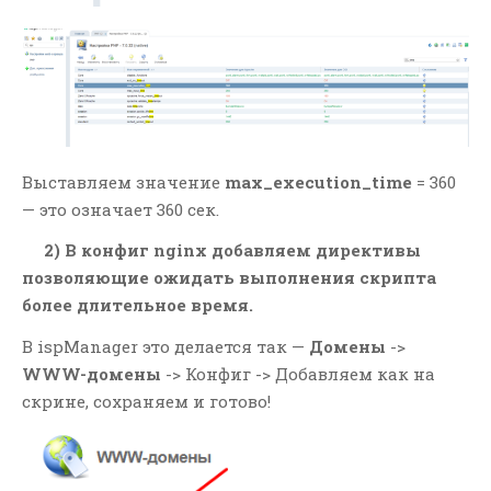
Мысли И Идеи
Умный Поиск
АРХИВЫ
Февраль 2026
Январь 2026
Выставляем значение
max_execution_time
= 360
— это означает 360 сек.
Февраль 2021
Декабрь 2020
2) В конфиг nginx добавляем директивы
позволяющие ожидать выполнения скрипта
Июль 2019
более длительное время.
Апрель 2019
Февраль 2018
В ispManager это делается так —
Домены
->
WWW-домены
-> Конфиг -> Добавляем как на
Январь 2018
скрине, сохраняем и готово!
Декабрь 2017
Ноябрь 2017
Май 2017