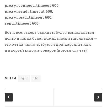
интернет-магазина и
proxy_connect_timeout 600;
перестать терять клиентов из-
за опечаток
proxy_send_timeout 600;
proxy_read_timeout 600;
Как быстро удалить все
товары в OpenCart? —
send_timeout 600;
РЕШЕНИЕ
Вот и все, теперь скрипты будут выполняться
долго и nginx будет дожидаться выполнения —
СВЕЖИЕ КОММЕНТАРИИ
это очень часто требуется при парсинге или
Виталий
к записи
Yii2 rules —
импорте/экспорте товаров (в моем случае).
не работает message при
использовании правила
integer in range, min и max
Alex
к записи
Yii2 — как
получить URL своего сайта?
МЕТКИ
nginx
php
Николай
к записи
Svchost.exe
и trustedinstaller.exe грузит
оперативную память windows
7 — РЕШЕНО!
Дмитрий
к записи
Yii2 — RBAC
— You should configure