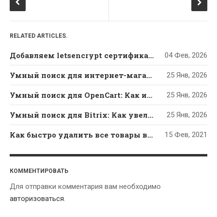
Мысли И Идеи
Умный Поиск
RELATED ARTICLES.
АРХИВЫ
Добавляем letsencrypt сертификат в ISPmanager 5 вручную
04 Фев, 2026
Февраль 2026
Умный поиск для интернет-магазина на WordPress и WooCommerce: как увеличить продажи
25 Янв, 2026
Январь 2026
Умный поиск для OpenCart: Как исправить опечатки и увеличить продажи интернет-магазина
Февраль 2021
25 Янв, 2026
Декабрь 2020
Умный поиск для Bitrix: Как увеличить конверсию интернет-магазина и перестать терять клиентов из-за опечаток
25 Янв, 2026
Июль 2019
Как быстро удалить все товары в OpenCart? — РЕШЕНИЕ
15 Фев, 2021
Апрель 2019
Февраль 2018
Январь 2018
КОММЕНТИРОВАТЬ
Декабрь 2017
Для отправки комментария вам необходимо
Ноябрь 2017
авторизоваться
.
Май 2017