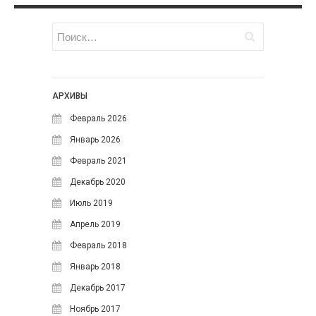
Апрель 2017
Июнь 2016
Май 2016
СВЕЖИЕ ЗАПИСИ
АРХИВЫ
Добавляем letsencrypt
Февраль 2026
сертификат в ISPmanager 5
Январь 2026
вручную
Февраль 2021
Умный поиск для интернет-
магазина на WordPress и
Декабрь 2020
WooCommerce: как увеличить
Июль 2019
продажи
Апрель 2019
Умный поиск для OpenCart:
Как исправить опечатки и
Февраль 2018
увеличить продажи интернет-
Январь 2018
магазина
Декабрь 2017
Умный поиск для Bitrix: Как
увеличить конверсию
Ноябрь 2017