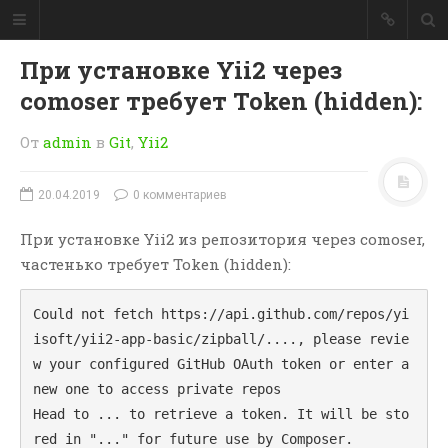
CodeMarks
При установке Yii2 через
Сборник заметок для
comoser требует Token (hidden):
разработчиков.
От
admin
в
Git
,
Yii2
Сборник заметок для
разработчиков.
20.04.2019
0 комментариев
При установке Yii2 из репозитория через comoser,
При помощи
умного поиска
частенько требует Token (hidden):
для интернет магазина
, Вы
сможете повысить
Could not fetch https://api.github.com/repos/yi
конверсию на 30-50 %!
isoft/yii2-app-basic/zipball/...., please revie
PromoSearch.RU
w your configured GitHub OAuth token or enter a 
new one to access private repos

Head to ... to retrieve a token. It will be sto
red in "..." for future use by Composer.
