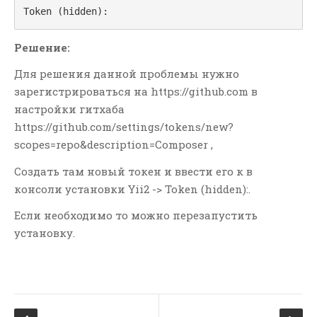
Token (hidden):
РУБРИКИ
Решение:
Git
Для решения данной проблемы нужно
JavaScript
зарегистрироваться на https://github.com в
LAMP
настройки гитхаба
https://github.com/settings/tokens/new?
Linux
scopes=repo&description=Composer ,
MODx
OpenCart
Создать там новый токен и ввести его к в
консоли установки Yii2 -> Token (hidden):.
PHP
SQL
Если необходимо то можно перезапустить
установку.
WIn
Yii1
Yii2
Контекстная Реклама И
Тизеры